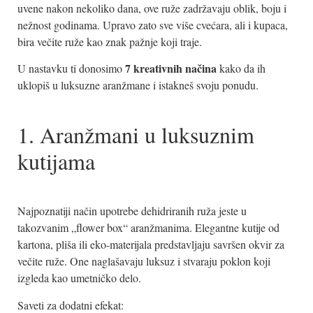
uvene nakon nekoliko dana, ove ruže zadržavaju oblik, boju i
nežnost godinama. Upravo zato sve više cvećara, ali i kupaca,
bira večite ruže kao znak pažnje koji traje.
7 kreativnih načina
U nastavku ti donosimo
kako da ih
uklopiš u luksuzne aranžmane i istakneš svoju ponudu.
1. Aranžmani u luksuznim
kutijama
Najpoznatiji način upotrebe dehidriranih ruža jeste u
takozvanim „flower box“ aranžmanima. Elegantne kutije od
kartona, pliša ili eko-materijala predstavljaju savršen okvir za
večite ruže. One naglašavaju luksuz i stvaraju poklon koji
izgleda kao umetničko delo.
Saveti za dodatni efekat: