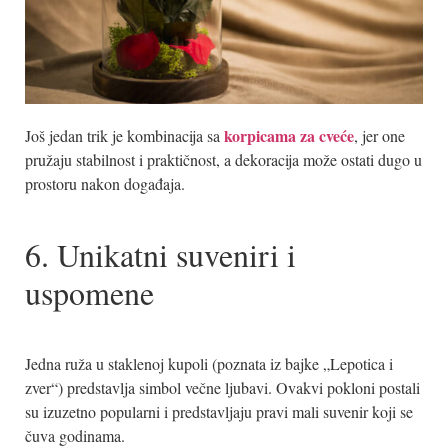
korpicama za cveće
Još jedan trik je kombinacija sa
, jer one
pružaju stabilnost i praktičnost, a dekoracija može ostati dugo u
prostoru nakon događaja.
6. Unikatni suveniri i
uspomene
Jedna ruža u staklenoj kupoli (poznata iz bajke „Lepotica i
zver“) predstavlja simbol večne ljubavi. Ovakvi pokloni postali
su izuzetno popularni i predstavljaju pravi mali suvenir koji se
čuva godinama.