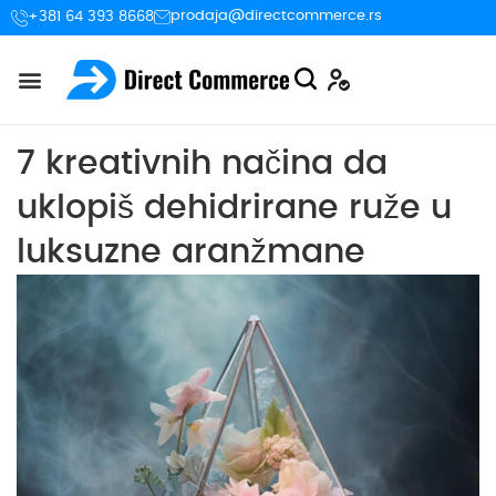
prodaja@directcommerce.rs
+381 64 393 8668
7 kreativnih načina da
uklopiš dehidrirane ruže u
luksuzne aranžmane