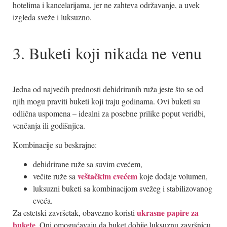
hotelima i kancelarijama, jer ne zahteva održavanje, a uvek
izgleda sveže i luksuzno.
3. Buketi koji nikada ne venu
Jedna od najvećih prednosti dehidriranih ruža jeste što se od
njih mogu praviti buketi koji traju godinama. Ovi buketi su
odlična uspomena – idealni za posebne prilike poput veridbi,
venčanja ili godišnjica.
Kombinacije su beskrajne:
dehidrirane ruže sa suvim cvećem,
veštačkim cvećem
večite ruže sa
koje dodaje volumen,
luksuzni buketi sa kombinacijom svežeg i stabilizovanog
cveća.
ukrasne papire za
Za estetski završetak, obavezno koristi
bukete
. Oni omogućavaju da buket dobije luksuznu završnicu