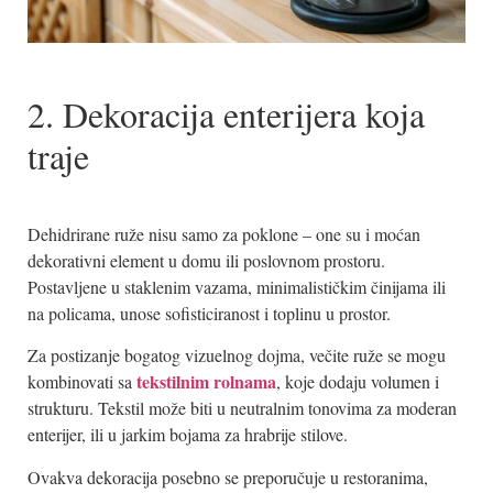
2. Dekoracija enterijera koja
traje
Dehidrirane ruže nisu samo za poklone – one su i moćan
dekorativni element u domu ili poslovnom prostoru.
Postavljene u staklenim vazama, minimalističkim činijama ili
na policama, unose sofisticiranost i toplinu u prostor.
Za postizanje bogatog vizuelnog dojma, večite ruže se mogu
tekstilnim rolnama
kombinovati sa
, koje dodaju volumen i
strukturu. Tekstil može biti u neutralnim tonovima za moderan
enterijer, ili u jarkim bojama za hrabrije stilove.
Ovakva dekoracija posebno se preporučuje u restoranima,