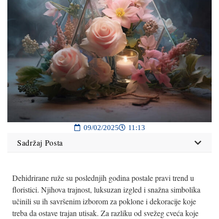
09/02/2025
11:13
Sadržaj Posta
Dehidrirane ruže su poslednjih godina postale pravi trend u
floristici. Njihova trajnost, luksuzan izgled i snažna simbolika
učinili su ih savršenim izborom za poklone i dekoracije koje
treba da ostave trajan utisak. Za razliku od svežeg cveća koje