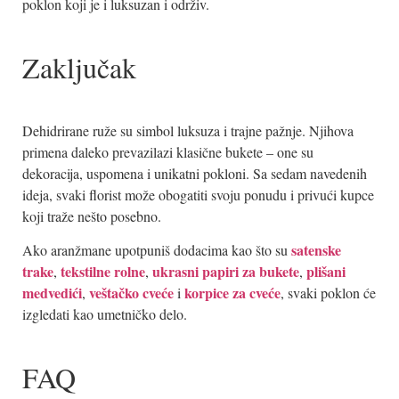
poklon koji je i luksuzan i održiv.
Zaključak
Dehidrirane ruže su simbol luksuza i trajne pažnje. Njihova
primena daleko prevazilazi klasične bukete – one su
dekoracija, uspomena i unikatni pokloni. Sa sedam navedenih
ideja, svaki florist može obogatiti svoju ponudu i privući kupce
koji traže nešto posebno.
satenske
Ako aranžmane upotpuniš dodacima kao što su
trake
tekstilne rolne
ukrasni papiri za bukete
plišani
,
,
,
medvedići
veštačko cveće
korpice za cveće
,
i
, svaki poklon će
izgledati kao umetničko delo.
FAQ