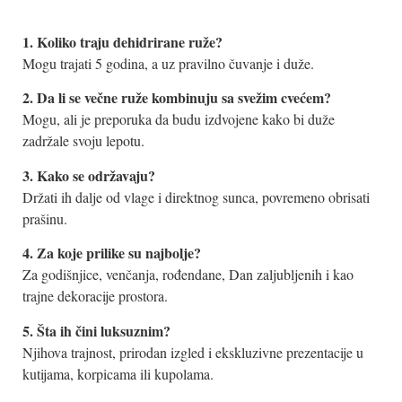
1. Koliko traju dehidrirane ruže?
Mogu trajati 5 godina, a uz pravilno čuvanje i duže.
2. Da li se večne ruže kombinuju sa svežim cvećem?
Mogu, ali je preporuka da budu izdvojene kako bi duže
zadržale svoju lepotu.
3. Kako se održavaju?
Držati ih dalje od vlage i direktnog sunca, povremeno obrisati
prašinu.
4. Za koje prilike su najbolje?
Za godišnjice, venčanja, rođendane, Dan zaljubljenih i kao
trajne dekoracije prostora.
5. Šta ih čini luksuznim?
Njihova trajnost, prirodan izgled i ekskluzivne prezentacije u
kutijama, korpicama ili kupolama.