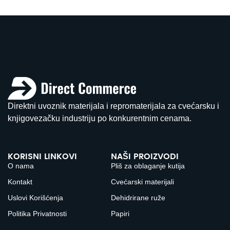
Direktni uvoznik materijala i repromaterijala za cvećarsku i
knjigovezačku industriju po konkurentnim cenama.
KORISNI LINKOVI
NAŠI PROIZVODI
O nama
Pliš za oblaganje kutija
Kontakt
Cvećarski materijali
Uslovi Korišćenja
Dehidrirane ruže
Politika Privatnosti
Papiri