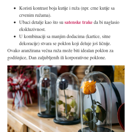
Koristi kontrast boja kutije i ruža (npr. crne kutije sa
crvenim ružama).
satenske trake
Ubaci detalje kao što su
da bi naglasio
ekskluzivnost.
U kombinaciji sa manjim dodacima (kartice, sitne
dekoracije) stvara se poklon koji deluje još ličnije.
Ovako aranžirana večna ruža može biti idealan poklon za
godišnjice, Dan zaljubljenih ili korporativne poklone.