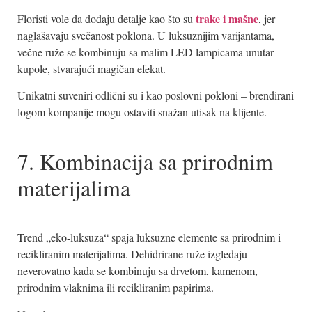
trake i mašne
Floristi vole da dodaju detalje kao što su
, jer
naglašavaju svečanost poklona. U luksuznijim varijantama,
večne ruže se kombinuju sa malim LED lampicama unutar
kupole, stvarajući magičan efekat.
Unikatni suveniri odlični su i kao poslovni pokloni – brendirani
logom kompanije mogu ostaviti snažan utisak na klijente.
7. Kombinacija sa prirodnim
materijalima
Trend „eko-luksuza“ spaja luksuzne elemente sa prirodnim i
recikliranim materijalima. Dehidrirane ruže izgledaju
neverovatno kada se kombinuju sa drvetom, kamenom,
prirodnim vlaknima ili recikliranim papirima.