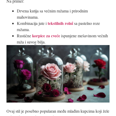
Na primer:
Drvena kutija sa večnim ružama i prirodnim
mahovinama.
tekstilnih rolnî
Kombinacija jute i
sa pastelno roze
ružama.
korpice za cveće
Rustične
ispunjene mešavinom večnih
ruža i suvog bilja.
Ovaj stil je posebno popularan među mlađim kupcima koji žele