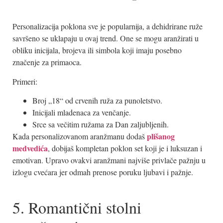
Personalizacija poklona sve je popularnija, a dehidrirane ruže
savršeno se uklapaju u ovaj trend. One se mogu aranžirati u
obliku inicijala, brojeva ili simbola koji imaju posebno
značenje za primaoca.
Primeri:
Broj „18“ od crvenih ruža za punoletstvo.
Inicijali mladenaca za venčanje.
Srce sa večitim ružama za Dan zaljubljenih.
plišanog
Kada personalizovanom aranžmanu dodaš
medvedića
, dobijaš kompletan poklon set koji je i luksuzan i
emotivan. Upravo ovakvi aranžmani najviše privlače pažnju u
izlogu cvećara jer odmah prenose poruku ljubavi i pažnje.
5. Romantični stolni