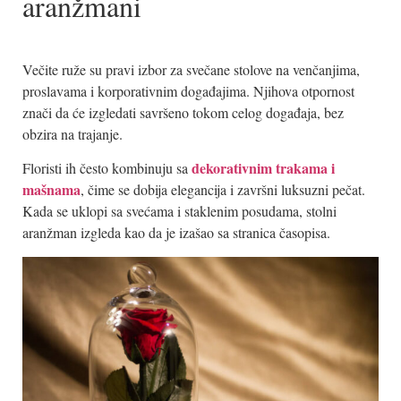
aranžmani
Večite ruže su pravi izbor za svečane stolove na venčanjima,
proslavama i korporativnim događajima. Njihova otpornost
znači da će izgledati savršeno tokom celog događaja, bez
obzira na trajanje.
dekorativnim trakama i
Floristi ih često kombinuju sa
mašnama
, čime se dobija elegancija i završni luksuzni pečat.
Kada se uklopi sa svećama i staklenim posudama, stolni
aranžman izgleda kao da je izašao sa stranica časopisa.