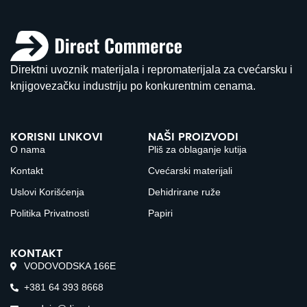
Direktni uvoznik materijala i repromaterijala za cvećarsku i
knjigovezačku industriju po konkurentnim cenama.
KORISNI LINKOVI
NAŠI PROIZVODI
O nama
Pliš za oblaganje kutija
Kontakt
Cvećarski materijali
Uslovi Korišćenja
Dehidrirane ruže
Politika Privatnosti
Papiri
KONTAKT
VODOVODSKA 166E
+381 64 393 8668