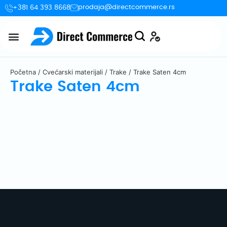
prodaja@directcommerce.rs
+381 64 393 8668
Početna
/
Cvećarski materijali
/
Trake
/ Trake Saten 4cm
Trake Saten 4cm