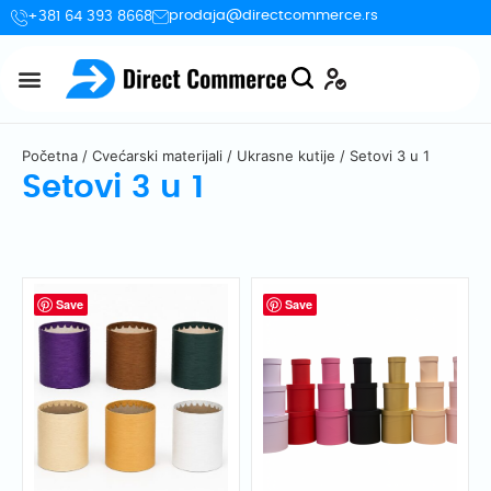
prodaja@directcommerce.rs
+381 64 393 8668
Početna
/
Cvećarski materijali
/
Ukrasne kutije
/ Setovi 3 u 1
Setovi 3 u 1
Save
Save