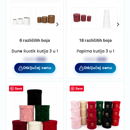
6 različitih boja
18 različitih boja
Dune Rustik kutija 3 u 1
Papirna kutija 3 u 1
••••• RSD
••••• RSD
Otključaj cenu
Otključaj cenu
Save
Save