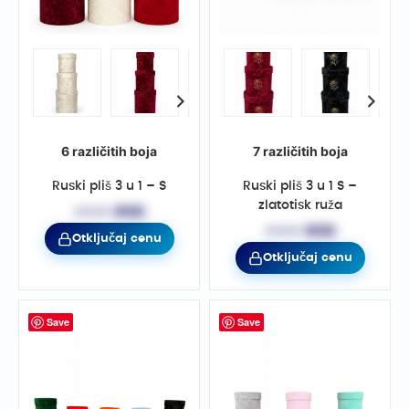
6 različitih boja
7 različitih boja
Ruski pliš 3 u 1 – S
Ruski pliš 3 u 1 S –
zlatotisk ruža
••••• RSD
••••• RSD
Otključaj cenu
Otključaj cenu
Save
Save