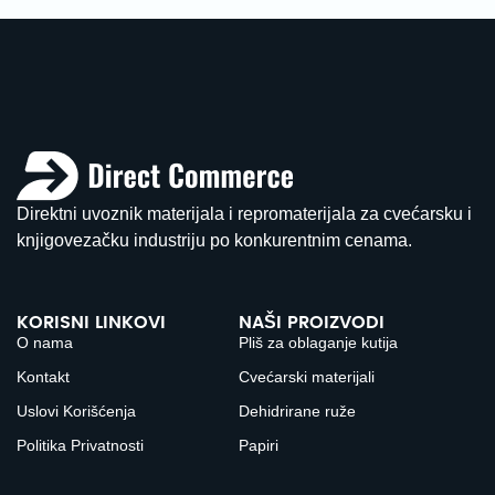
Direktni uvoznik materijala i repromaterijala za cvećarsku i
knjigovezačku industriju po konkurentnim cenama.
KORISNI LINKOVI
NAŠI PROIZVODI
O nama
Pliš za oblaganje kutija
Kontakt
Cvećarski materijali
Uslovi Korišćenja
Dehidrirane ruže
Politika Privatnosti
Papiri