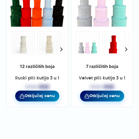
12 različitih boja
7 različitih boja
Ruski pliš kutija 3 u 1
Velvet pliš kutija 3 u 1
••••• RSD
••••• RSD
Otključaj cenu
Otključaj cenu