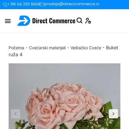
prodaja@directcommerce.rs
+381 64 393 8668
-
-
-
Buket
Početna
Cvećarski materijali
Veštačko Cveće
ruža 4