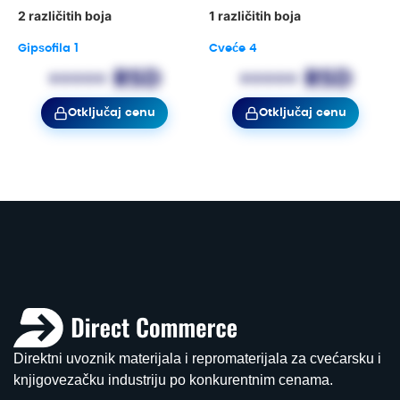
2 različitih boja
1 različitih boja
Gipsofila 1
Cveće 4
••••• RSD
••••• RSD
Otključaj cenu
Otključaj cenu
Direktni uvoznik materijala i repromaterijala za cvećarsku i
knjigovezačku industriju po konkurentnim cenama.