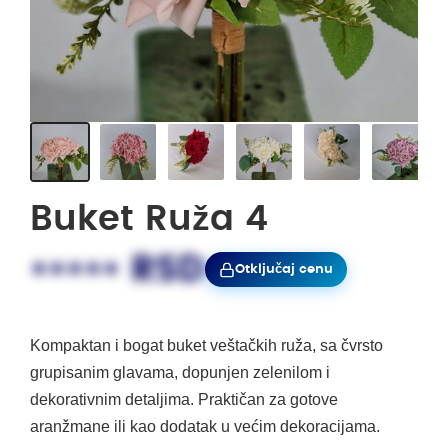
Buket Ruža 4
••••• RSD
Otključaj cenu
Kompaktan i bogat buket veštačkih ruža, sa čvrsto
grupisanim glavama, dopunjen zelenilom i
dekorativnim detaljima. Praktičan za gotove
aranžmane ili kao dodatak u većim dekoracijama.