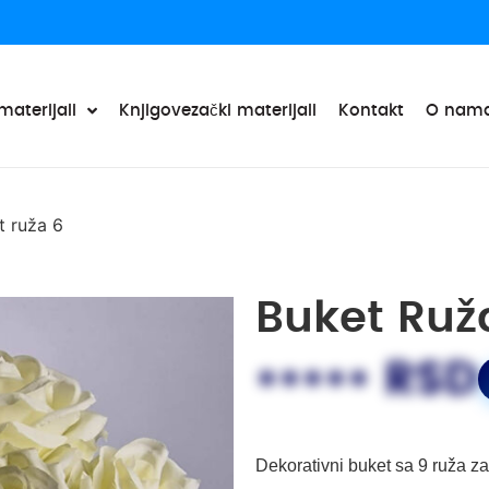
materijali
Knjigovezački materijali
Kontakt
O nam
t ruža 6
Buket Ruž
••••• RSD
Dekorativni buket sa 9 ruža z