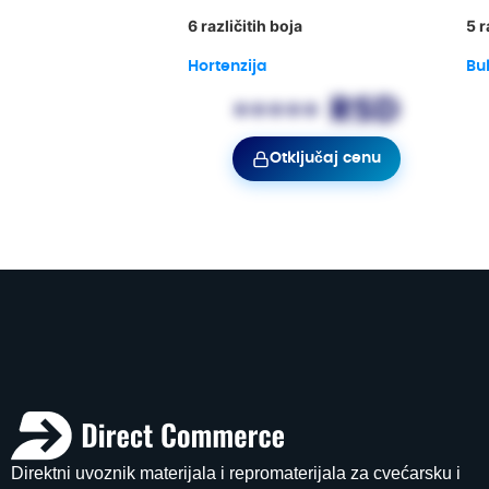
6 različitih boja
5 r
Hortenzija
Bu
••••• RSD
Otključaj cenu
Direktni uvoznik materijala i repromaterijala za cvećarsku i