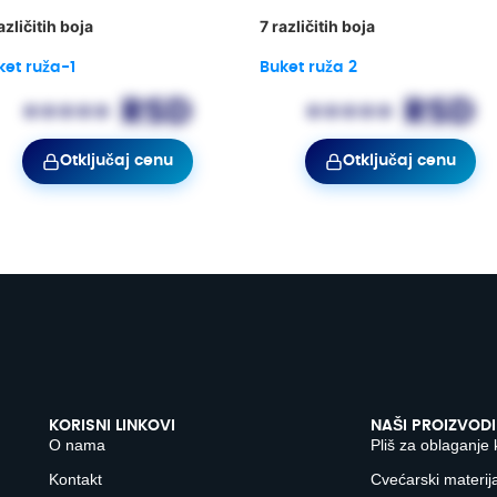
azličitih boja
7 različitih boja
ket ruža-1
Buket ruža 2
••••• RSD
••••• RSD
Otključaj cenu
Otključaj cenu
KORISNI LINKOVI
NAŠI PROIZVODI
O nama
Pliš za oblaganje 
Kontakt
Cvećarski materija