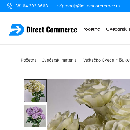
+381 64 393 8668
prodaja@directcommerce.rs
Početna
Cvećarski 
-
-
-
Buke
Početna
Cvećarski materijali
Veštačko Cveće