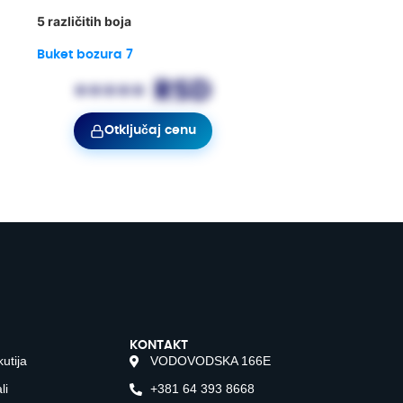
5 različitih boja
Buket bozura 7
••••• RSD
Otključaj cenu
KONTAKT
kutija
VODOVODSKA 166E
li
+381 64 393 8668