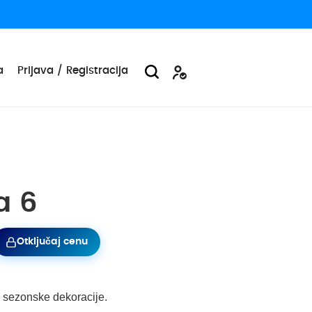
a
Prijava / Registracija
a 6
Otključaj cenu
a sezonske dekoracije.