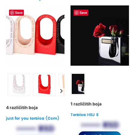
Save
Save
1 različitih boja
4 različitih boja
Torbica HBJ S
just for you torbica (Ccm)
••••• RSD
••••• RSD