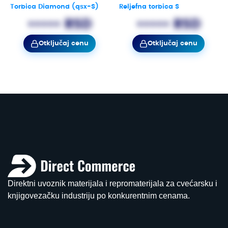
Torbica Diamond (qsx-S)
Reljefna torbica S
••••• RSD
••••• RSD
Otključaj cenu
Otključaj cenu
Direktni uvoznik materijala i repromaterijala za cvećarsku i
knjigovezačku industriju po konkurentnim cenama.