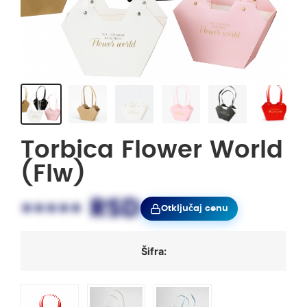
Torbica Flower World
(flw)
••••• RSD
Otključaj cenu
Šifra: