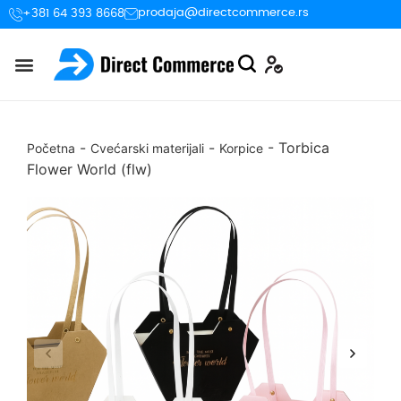
prodaja@directcommerce.rs
+381 64 393 8668
-
-
-
Torbica
Početna
Cvećarski materijali
Korpice
Flower World (flw)