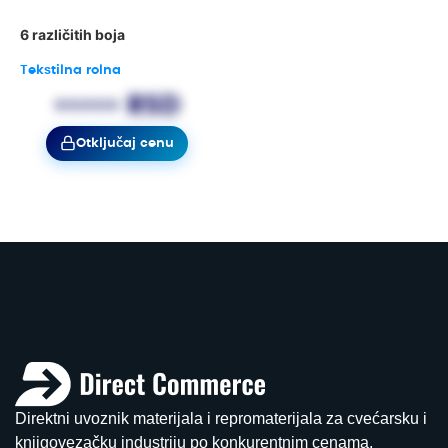
6 različitih boja
Tekstilna rolna
••••• RSD
Otključaj cenu
Direktni uvoznik materijala i repromaterijala za cvećarsku i
knjigovezačku industriju po konkurentnim cenama.