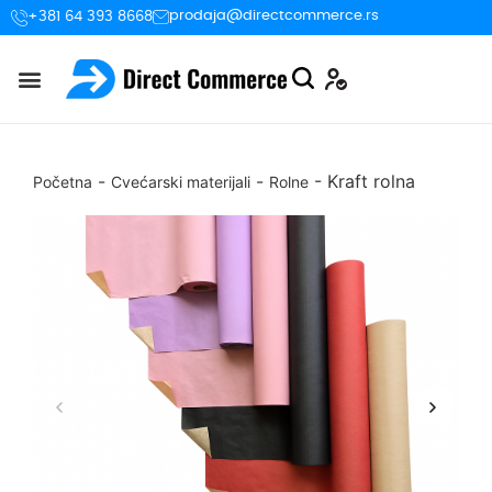
prodaja@directcommerce.rs
+381 64 393 8668
-
-
-
Kraft rolna
Početna
Cvećarski materijali
Rolne