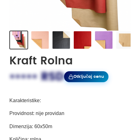
Kraft Rolna
••••• RSD
Otključaj cenu
Karakteristike:
Providnost: nije providan
Dimenzija: 60x50m
Količina: rolna