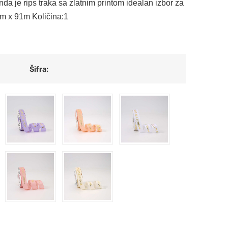
nda je rips traka sa zlatnim printom idealan izbor za
m x 91m Količina:1
Šifra: