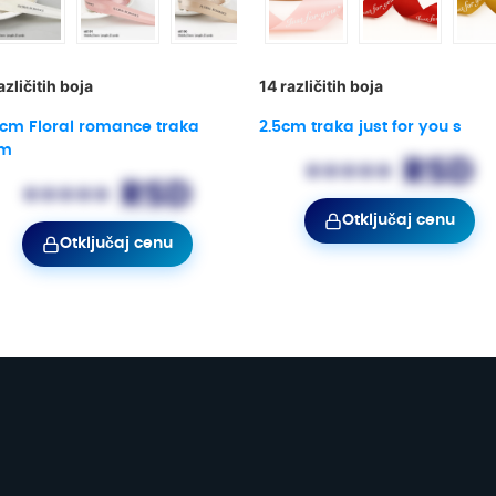
azličitih boja
14 različitih boja
5cm Floral romance traka
2.5cm traka just for you s
0m
••••• RSD
••••• RSD
Otključaj cenu
Otključaj cenu