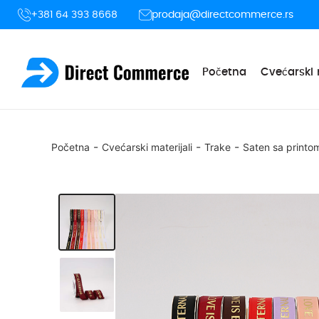
+381 64 393 8668
prodaja@directcommerce.rs
Početna
Cvećarski 
-
-
-
Početna
Cvećarski materijali
Trake
Saten sa printo