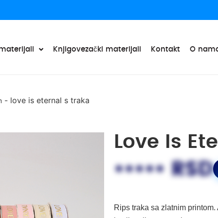
materijali
Knjigovezački materijali
Kontakt
O nam
-
love is eternal s traka
m
Love Is Et
••••• RSD
Rips traka sa zlatnim printom. 