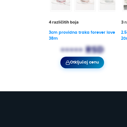
4 različitih boja
3 r
3cm providna traka forever love
2.
38m
2
••••• RSD
Otključaj cenu