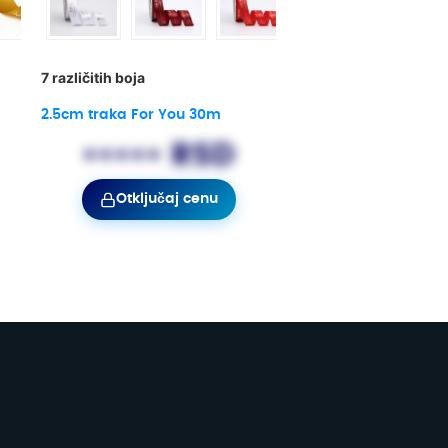
7 različitih boja
2.5cm traka For You 30m
••••• RSD
Otključaj cenu