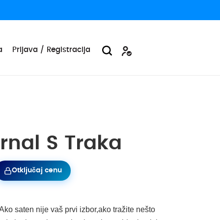
a
Prijava / Registracija
ernal S Traka
Otključaj cenu
Ako saten nije vaš prvi izbor,ako tražite nešto