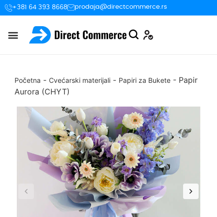
prodaja@directcommerce.rs
+381 64 393 8668
-
-
-
Papir
Početna
Cvećarski materijali
Papiri za Bukete
Aurora (CHYT)