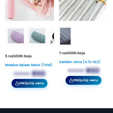
1 različitih boja
5 različitih boja
Celofan rolna (4.7s-BLZ)
Mrezica Spider Mesh (THW)
••••• RSD
••••• RSD
Otključaj cenu
Otključaj cenu