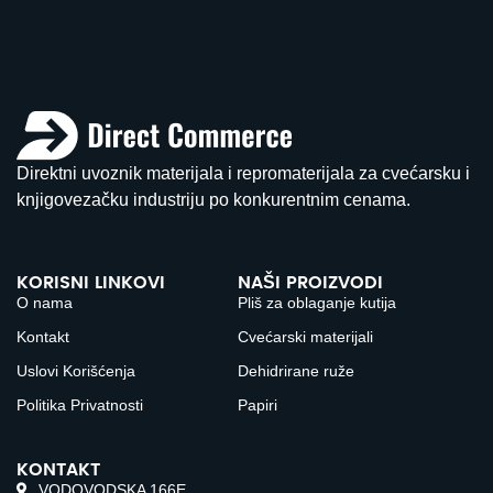
Direktni uvoznik materijala i repromaterijala za cvećarsku i
knjigovezačku industriju po konkurentnim cenama.
KORISNI LINKOVI
NAŠI PROIZVODI
O nama
Pliš za oblaganje kutija
Kontakt
Cvećarski materijali
Uslovi Korišćenja
Dehidrirane ruže
Politika Privatnosti
Papiri
KONTAKT
VODOVODSKA 166E