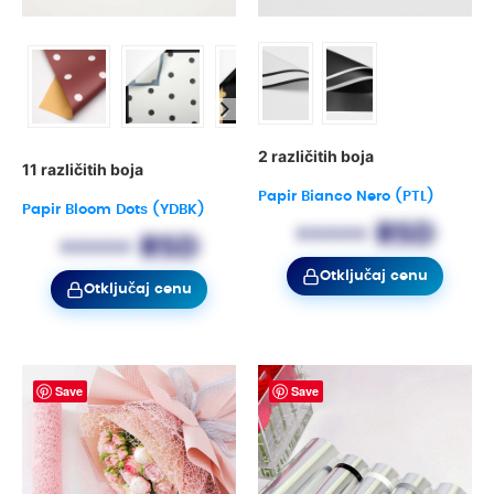
2 različitih boja
11 različitih boja
Papir Bianco Nero (PTL)
Papir Bloom Dots (YDBK)
••••• RSD
••••• RSD
Otključaj cenu
Otključaj cenu
Save
Save