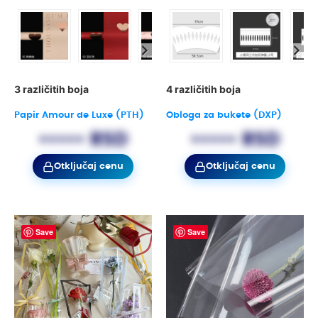
3 različitih boja
4 različitih boja
Papir Amour de Luxe (PTH)
Obloga za bukete (DXP)
••••• RSD
••••• RSD
Otključaj cenu
Otključaj cenu
Save
Save