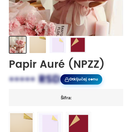
Papir Auré (NPZZ)
••••• RSD
Otključaj cenu
Šifra: