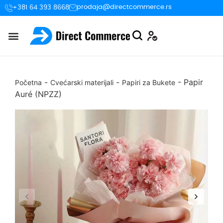
prodaja@directcommerce.rs
+381 64 393 8668
-
-
-
Papir
Početna
Cvećarski materijali
Papiri za Bukete
Auré (NPZZ)