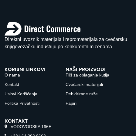
Direktni uvoznik materijala i repromaterijala za cvećarsku i
knjigovezačku industriju po konkurentnim cenama.
KORISNI LINKOVI
NAŠI PROIZVODI
O nama
Pliš za oblaganje kutija
Kontakt
Cvećarski materijali
Uslovi Korišćenja
Dehidrirane ruže
Politika Privatnosti
Papiri
KONTAKT
VODOVODSKA 166E
+381 64 393 8668