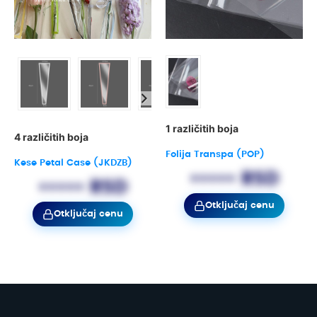
1 različitih boja
4 različitih boja
Folija Transpa (POP)
Kese Petal Case (JKDZB)
••••• RSD
••••• RSD
Otključaj cenu
Otključaj cenu