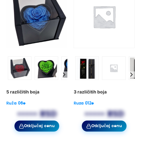
5 različitih boja
3 različitih boja
Ruža 06e
Ruza 012e
••••• RSD
••••• RSD
Otključaj cenu
Otključaj cenu