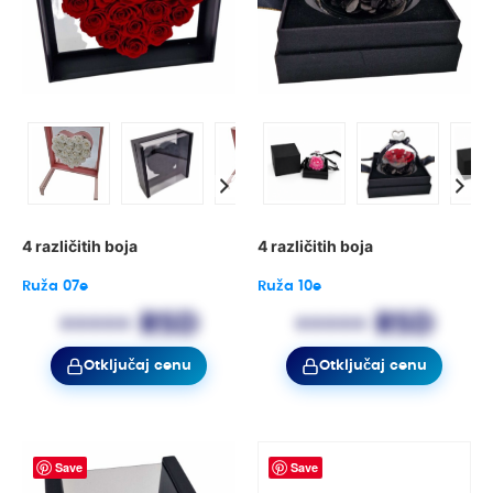
4 različitih boja
4 različitih boja
Ruža 07e
Ruža 10e
••••• RSD
••••• RSD
Otključaj cenu
Otključaj cenu
Save
Save