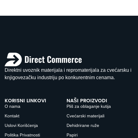
Direktni uvoznik materijala i repromaterijala za cvećarsku i
knjigovezačku industriju po konkurentnim cenama.
KORISNI LINKOVI
NAŠI PROIZVODI
O nama
Pliš za oblaganje kutija
Kontakt
Cvećarski materijali
Uslovi Korišćenja
Dehidrirane ruže
Politika Privatnosti
Papiri