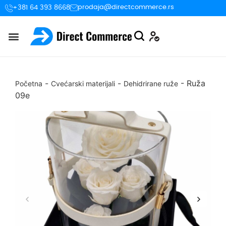
prodaja@directcommerce.rs
+381 64 393 8668
-
-
-
Ruža
Početna
Cvećarski materijali
Dehidrirane ruže
09e