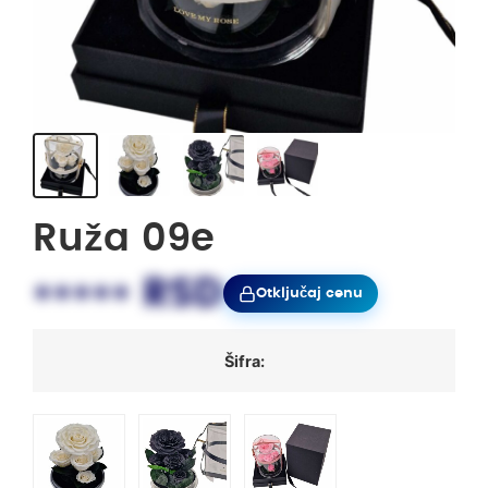
Ruža 09e
••••• RSD
Otključaj cenu
Šifra: