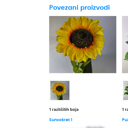
Povezani proizvodi
1 različitih boja
1 r
Suncokret 1
Pu