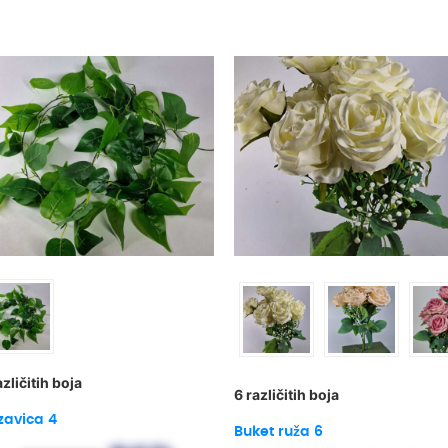
azličitih boja
6 različitih boja
zavica 4
Buket ruža 6