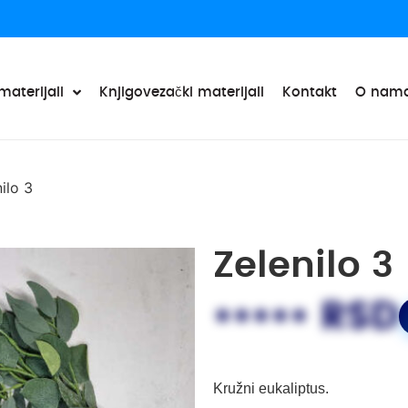
materijali
Knjigovezački materijali
Kontakt
O nam
ilo 3
Zelenilo 3
••••• RSD
Kružni eukaliptus.