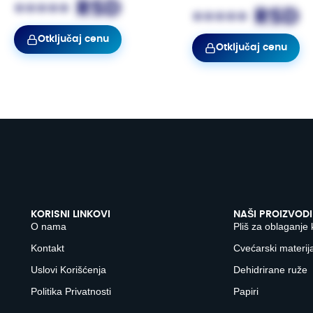
••••• RSD
••••• RSD
Otključaj cenu
Otključaj cenu
KORISNI LINKOVI
NAŠI PROIZVODI
O nama
Pliš za oblaganje 
Kontakt
Cvećarski materija
Uslovi Korišćenja
Dehidrirane ruže
Politika Privatnosti
Papiri