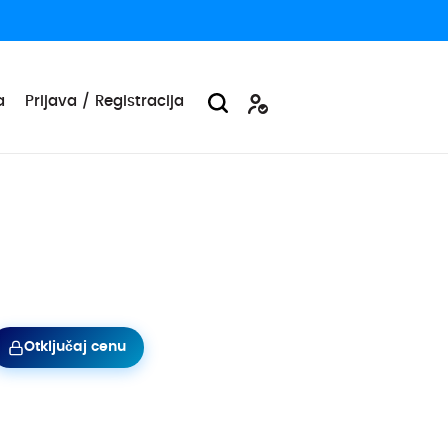
a
Prijava / Registracija
Otključaj cenu