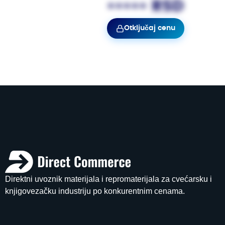
••••• RSD
Otključaj cenu
Direktni uvoznik materijala i repromaterijala za cvećarsku i
knjigovezačku industriju po konkurentnim cenama.