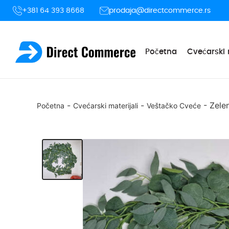
+381 64 393 8668
prodaja@directcommerce.rs
Početna
Cvećarski 
-
-
-
Zelen
Početna
Cvećarski materijali
Veštačko Cveće