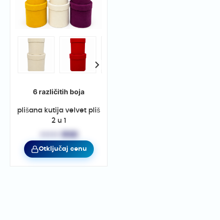
6 različitih boja
plišana kutija velvet pliš
2 u 1
••••• RSD
Otključaj cenu