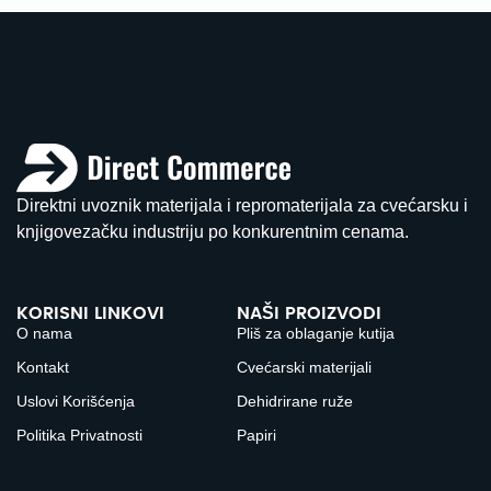
Direktni uvoznik materijala i repromaterijala za cvećarsku i
knjigovezačku industriju po konkurentnim cenama.
KORISNI LINKOVI
NAŠI PROIZVODI
O nama
Pliš za oblaganje kutija
Kontakt
Cvećarski materijali
Uslovi Korišćenja
Dehidrirane ruže
Politika Privatnosti
Papiri