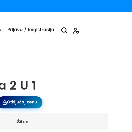
a
Prijava / Registracija
a 2 U 1
Otključaj cenu
Šifra: