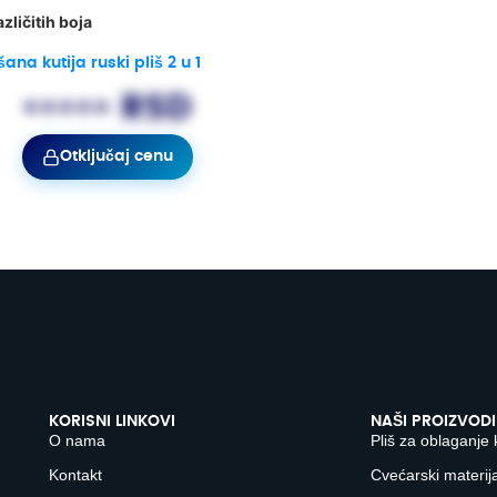
azličitih boja
šana kutija ruski pliš 2 u 1
••••• RSD
Otključaj cenu
KORISNI LINKOVI
NAŠI PROIZVODI
O nama
Pliš za oblaganje 
Kontakt
Cvećarski materija