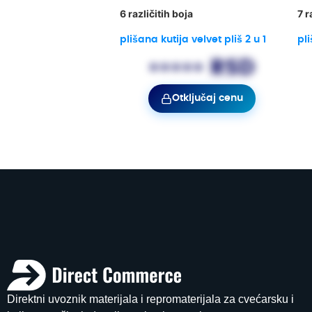
6 različitih boja
7 r
plišana kutija velvet pliš 2 u 1
pli
••••• RSD
Otključaj cenu
Direktni uvoznik materijala i repromaterijala za cvećarsku i