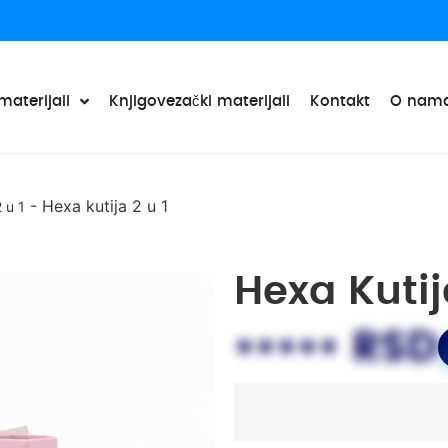
materijali
Knjigovezački materijali
Kontakt
O nam
-
Hexa kutija 2 u 1
 u 1
Hexa Kutij
••••• RSD