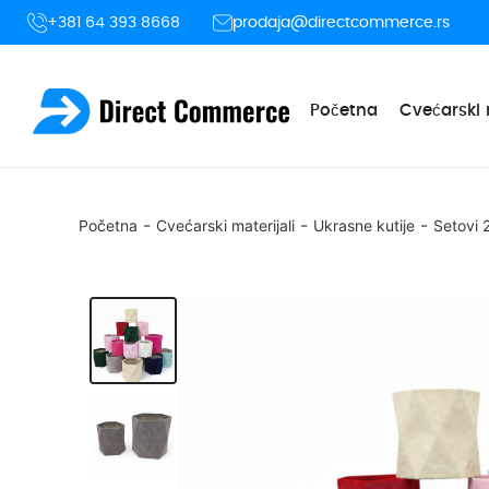
+381 64 393 8668
prodaja@directcommerce.rs
Početna
Cvećarski 
-
-
-
Početna
Cvećarski materijali
Ukrasne kutije
Setovi 2