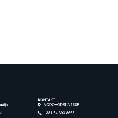
KONTAKT
kutija
VODOVODSKA 166E
li
+381 64 393 8668