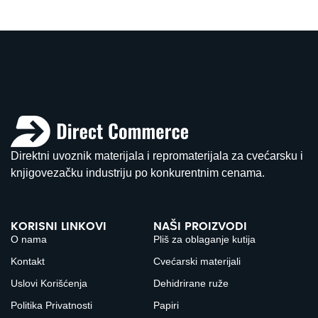
Direktni uvoznik materijala i repromaterijala za cvećarsku i
knjigovezačku industriju po konkurentnim cenama.
KORISNI LINKOVI
NAŠI PROIZVODI
O nama
Pliš za oblaganje kutija
Kontakt
Cvećarski materijali
Uslovi Korišćenja
Dehidrirane ruže
Politika Privatnosti
Papiri