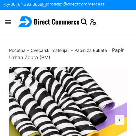
prodaja@directcommerce.rs
+381 64 393 8668
-
-
-
Papir
Početna
Cvećarski materijali
Papiri za Bukete
Urban Zebra (BM)