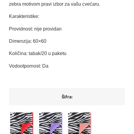
zebra motivom pravi izbor za vašu cvećaru.
Karakteristike:
Providnost: nije providan
Dimenzija: 60×60
Količina: tabak/20 u paketu
Vodootpornost: Da
Šifra: