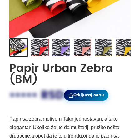
Papir Urban Zebra
(BM)
••••• RSD
Otključaj cenu
Papir sa zebra motivom.Tako jednostavan, a tako
elegantan.Ukoliko želite da mušteriji pružite nešto
drugačije,a opet da je to u trendu,onda je papir sa