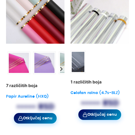
1 različitih boja
7 različitih boja
Celofan rolna (4.7s-BLZ)
Papir Aureline (HXQ)
••••• RSD
••••• RSD
Otključaj cenu
Otključaj cenu