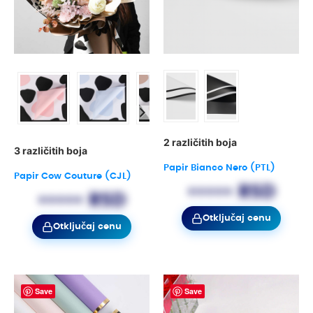
2 različitih boja
3 različitih boja
Papir Bianco Nero (PTL)
Papir Cow Couture (CJL)
••••• RSD
••••• RSD
Otključaj cenu
Otključaj cenu
Save
Save