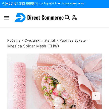
prodaja@directcommerce.rs
+381 64 393 8668
-
-
-
Početna
Cvećarski materijali
Papiri za Bukete
Mrezica Spider Mesh (THW)