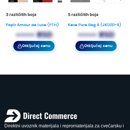
3 različitih boja
5 različitih boja
Papir Amour de Luxe (PTH)
Kese Pure Bag S (JKDZD-S)
••••• RSD
••••• RSD
Otključaj cenu
Otključaj cenu
Direktni uvoznik materijala i repromaterijala za cvećarsku i