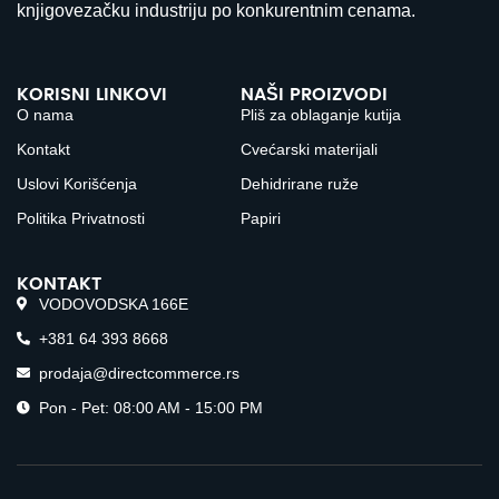
knjigovezačku industriju po konkurentnim cenama.
KORISNI LINKOVI
NAŠI PROIZVODI
O nama
Pliš za oblaganje kutija
Kontakt
Cvećarski materijali
Uslovi Korišćenja
Dehidrirane ruže
Politika Privatnosti
Papiri
KONTAKT
VODOVODSKA 166E
+381 64 393 8668
prodaja@directcommerce.rs
Pon - Pet: 08:00 AM - 15:00 PM