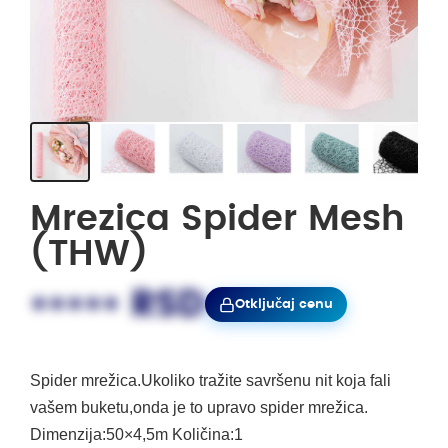
Mrezica Spider Mesh
(THW)
••••• RSD
Otključaj cenu
Spider mrežica.Ukoliko tražite savršenu nit koja fali
vašem buketu,onda je to upravo spider mrežica.
Dimenzija:50×4,5m Količina:1