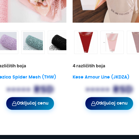
azličitih boja
4 različitih boja
ezica Spider Mesh (THW)
Kese Amour Line (JKDZA)
••••• RSD
••••• RSD
Otključaj cenu
Otključaj cenu