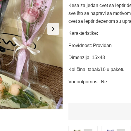
Kesa za jedan cvet sa leptir 
sve što se napravi sa motivom
cvet sa leptir dezenom su upra
Karakteristike:
Providnost: Providan
Dimenzija: 15×48
Količina: tabak/10 u paketu
Vodootpornost: Ne