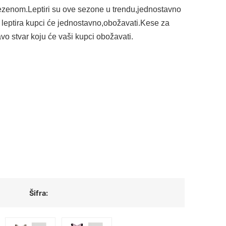
dezenom.Leptiri su ove sezone u trendu,jednostavno
 leptira kupci će jednostavno,obožavati.Kese za
vo stvar koju će vaši kupci obožavati.
Šifra: