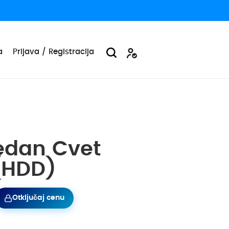
a
Prijava / Registracija
edan Cvet
 (HDD)
Otključaj cenu