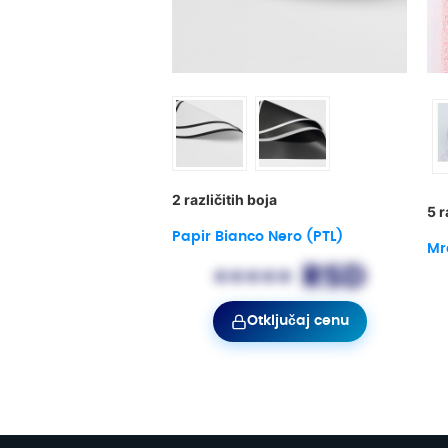
2 različitih boja
5 r
Papir Bianco Nero (PTL)
Mr
••••• RSD
Otključaj cenu