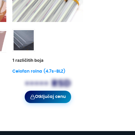
1 različitih boja
Celofan rolna (4.7s-BLZ)
••••• RSD
Otključaj cenu