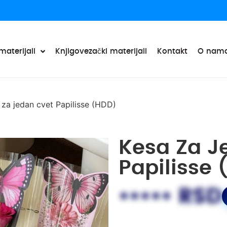
materijali
Knjigovezački materijali
Kontakt
O nam
 za jedan cvet Papilisse (HDD)
Kesa Za J
Papilisse
••••• RSD