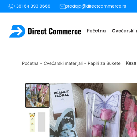
+381 64 393 8668
prodaja@directcommerce.rs
Početna
Cvećarski 
-
-
-
Kesa
Početna
Cvećarski materijali
Papiri za Bukete